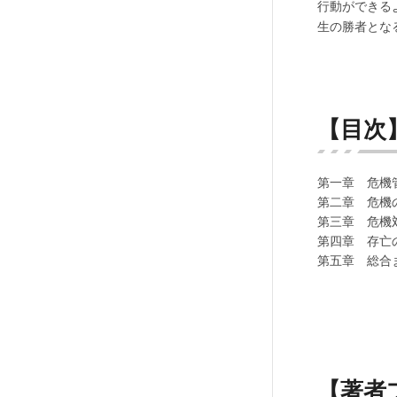
行動ができる
生の勝者とな
【目次
第一章 危機
第二章 危機
第三章 危機
第四章 存亡
第五章 総合
【著者