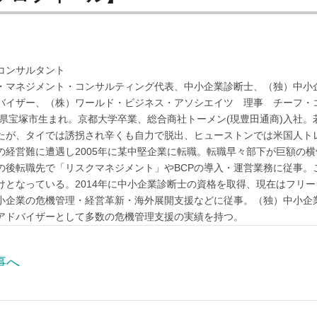
コンサルタント
・マネジメント・コンサルティング代表、中小企業診断士、（独）中小
バイザー、（株）ワールド・ビジネス・アソシエイツ 理事 チーフ・
兵庫県宝塚市生まれ。京都大学卒業、総合商社トーメン(現豊田通商)入社
たが、タイでは誘拐され辛くも自力で脱出、ヒューストンでは米国人ト
の経営難に遭遇し2005年に某中堅企業に転職。転職早々部下が巨額の
の後転職先で「リスクマネジメント」やBCPの導入・運営業務に従事。
けとなっている。2014年に中小企業診断士の資格を取得、現在はフリ
小企業の危機管理・経営革新・海外展開支援などに従事。（独）中小企
アドバイザーとして多数の危機管理支援の実績を持つ。
事へ