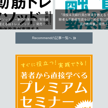
『現役＆元銀行員が本音で教える
メソッド ～夢の肉体改造が実現す
験者も不動産投資をはじめる前に読
超える筋トレメソッド～』発売！
資の教科書』発売！
»
Recommendの記事一覧へ