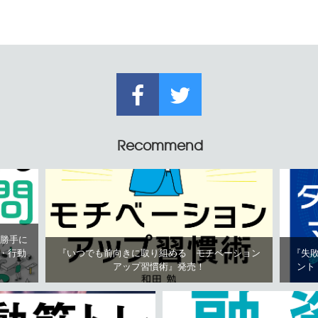
Recommend
が勝手に
・行動
『いつでも前向きに取り組める モチベーション
『失
アップ習慣術』発売！
ント