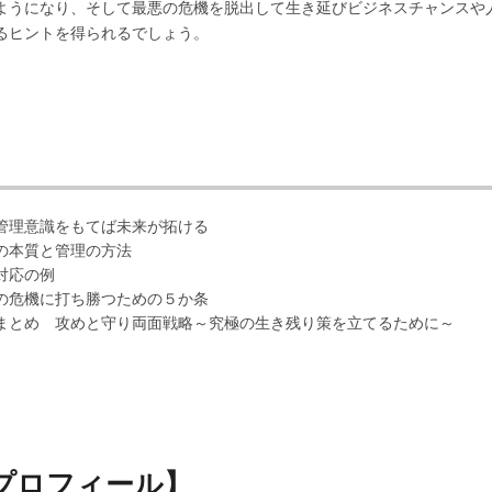
ようになり、そして最悪の危機を脱出して生き延びビジネスチャンスや
るヒントを得られるでしょう。
】
管理意識をもてば未来が拓ける
の本質と管理の方法
対応の例
の危機に打ち勝つための５か条
まとめ 攻めと守り両面戦略～究極の生き残り策を立てるために～
プロフィール】