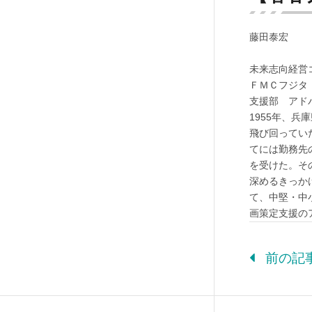
藤田泰宏
未来志向経営
ＦＭＣフジタ
支援部 アド
1955年、
飛び回ってい
てには勤務先
を受けた。そ
深めるきっか
て、中堅・中
画策定支援の
前の記