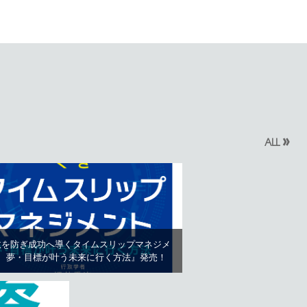
»
ALL
敗を防ぎ成功へ導くタイムスリップマネジメ
 夢・目標が叶う未来に行く方法』発売！