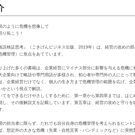
介
説のように危機を想像して
切り拓こう！
仮説検証思考』（ごきげんビジネス出版、2019年）は、経営の攻めの
危機管理）に焦点をあてています。
り上げた多くの書籍は、企業経営にマイナス部分に影響を与える危機に
大企業向けで略語や専門用語が多様され、初心者や専門外の人にとって
は、企業経営だけでなく、個人の生き方まで危機管理の範囲を広げ、企
いかという視点で解説。
いてをできるだけやさしくするために、第一章から第四章までは、はじ
開し、その後解説文を記載しています。第五章は、経営の攻めと守りを
す。
理の担当者に限らず、だれでも自分自身の危機管理を考えられるヒント
ば、想定外の大きな危機（失業・自然災害・パンデミックなど）に突然