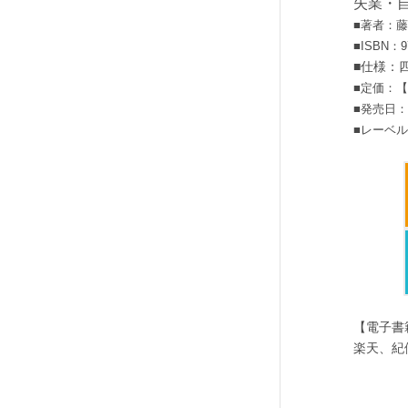
失業・
■著者：
■ISBN：97
■仕様：
■定価：【
■発売日：2
■レーベ
【電子書
楽天、紀