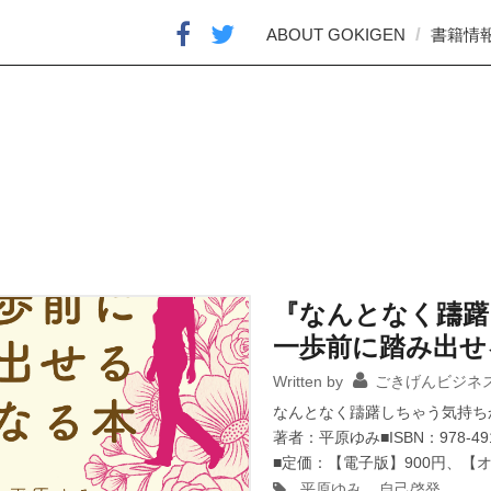
ABOUT GOKIGEN
書籍情
『なんとなく躊躇
一歩前に踏み出せ
Written by
ごきげんビジネ
なんとなく躊躇しちゃう気持ち
著者：平原ゆみ■ISBN：978-4
■定価：【電子版】900円、【オン
平原ゆみ
,
自己啓発