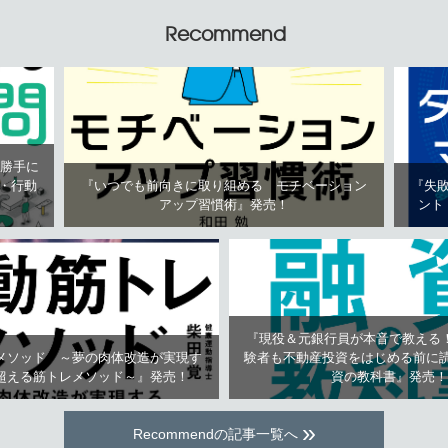
Recommend
が勝手に
・行動
『いつでも前向きに取り組める モチベーション
『失
アップ習慣術』発売！
ント
『現役＆元銀行員が本音で教える
メソッド ～夢の肉体改造が実現す
験者も不動産投資をはじめる前に読
超える筋トレメソッド～』発売！
資の教科書』発売！
»
Recommendの記事一覧へ