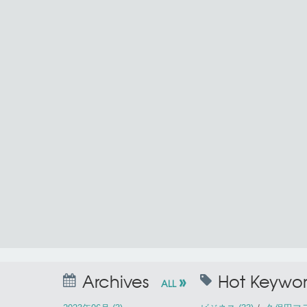
»
Archives
Hot Keywor
ALL