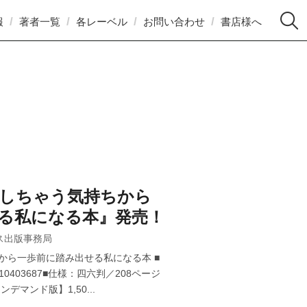
報
著者一覧
各レーベル
お問い合わせ
書店様へ
しちゃう気持ちから
る私になる本』発売！
ス出版事務局
から一歩前に踏み出せる私になる本 ■
910403687■仕様：四六判／208ページ
デマンド版】1,50...