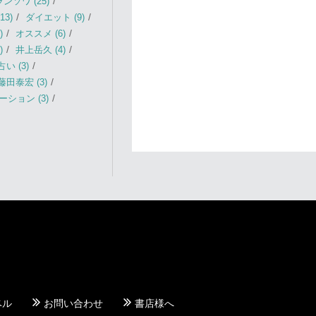
ソワ (25)
13)
ダイエット (9)
)
オススメ (6)
)
井上岳久 (4)
占い (3)
藤田泰宏 (3)
ション (3)
ベル
お問い合わせ
書店様へ