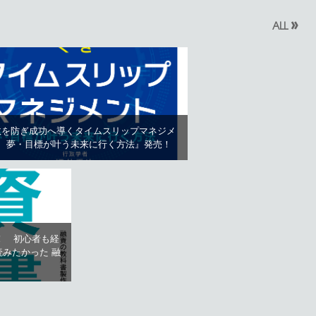
»
ALL
敗を防ぎ成功へ導くタイムスリップマネジメ
 夢・目標が叶う未来に行く方法』発売！
！ 初心者も経
みたかった 融