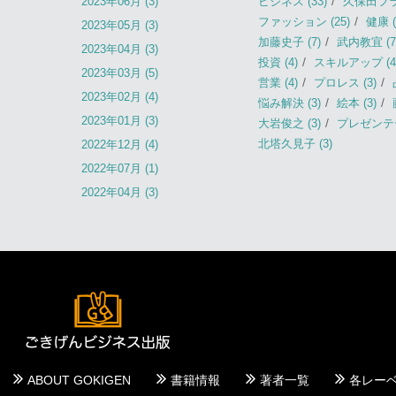
2023年06月 (3)
ビジネス (33)
久保田フラン
ファッション (25)
健康 (
2023年05月 (3)
加藤史子 (7)
武内教宜 (7
2023年04月 (3)
投資 (4)
スキルアップ (4
2023年03月 (5)
営業 (4)
プロレス (3)
2023年02月 (4)
悩み解決 (3)
絵本 (3)
2023年01月 (3)
大岩俊之 (3)
プレゼンテー
北塔久見子 (3)
2022年12月 (4)
2022年07月 (1)
2022年04月 (3)
ABOUT GOKIGEN
書籍情報
著者一覧
各レー